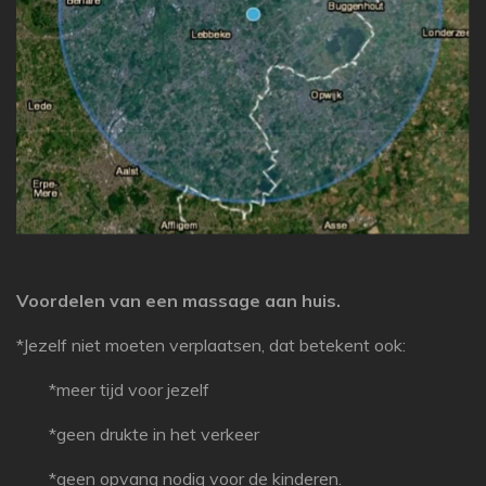
Voordelen van een massage aan huis.
*Jezelf niet moeten verplaatsen, dat betekent ook:
*meer tijd voor jezelf
*geen drukte in het verkeer
*geen opvang nodig voor de kinderen.