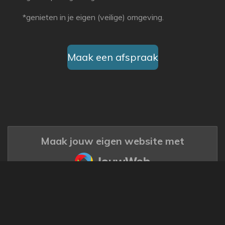
*genieten in je eigen (veilige) omgeving.
Maak een afspraak
Maak jouw eigen website met
JouwWeb
© 2023 - 2026 Massaki
Powered by
JouwWeb